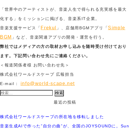
「世界中のアーティストが、音楽人生で得られる充実感を最大
化する」をミッションに掲げる、音楽系IT企業。
Frekul
Simple
音楽支援サービス「
」、店舗用BGMアプリ「
BGM
」など、音楽関連アプリの開発・運営を行う。
弊社ではメディアの方の取材お申し込みを随時受け付けており
ます。下記問い合わせ先にご連絡ください。
＜報道関係者様 お問い合わせ先＞
株式会社ワールドスケープ 広報担当
info@world-scape.net
E-mail：
検
索:
最近の投稿
株式会社ワールドスケープの所在地を移転しました
音楽生成AIで作った”自分の曲”が、全国のJOYSOUNDに。Sun