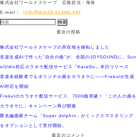
株式会社ワールドスケープ 広報担当：海保
info@world-scape.net
E-mail：
検
索:
最近の投稿
株式会社ワールドスケープの所在地を移転しました
音楽生成AIで作った”自分の曲”が、全国のJOYSOUNDに。Sun
o/Udio対応カラオケ配信サービス『KaraGo』本日リリース
音楽未経験者でもオリジナル曲をカラオケに――Frekulが生成
AI対応を開始
Frekulのカラオケ配信サービス、7000曲突破！「この人の曲を
カラオケに」キャンペーン再び開催
匿名編曲家チーム「Super dolphin」がミックスマスタリング
をオプションとして受付開始。
最近のコメント